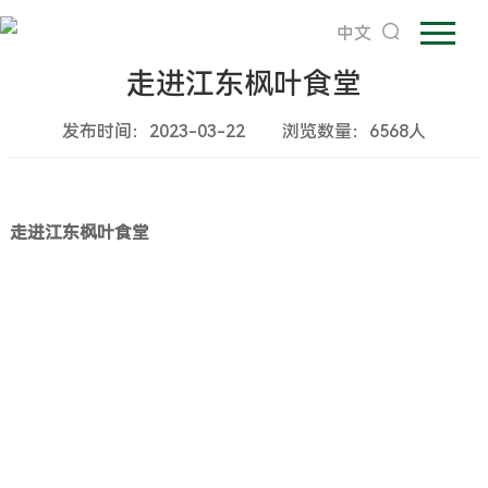
中文
走进江东枫叶食堂
发布时间：2023-03-22
浏览数量：6568人
走进江东枫叶食堂
食品安全是校园安全的重中之重，为了保证学校食堂质量，让师
生员工在干净、舒适的环境里吃得安全、营养、健康，枫叶教育集团
旗下各校区不向外承包，不以盈利为目的，采取自营管理，按照集团
餐饮公司的标准，制定各项管理制度，从食材采购、加工到食物端上
桌面的各个环节进行无缝隙严格操作和监督把控。